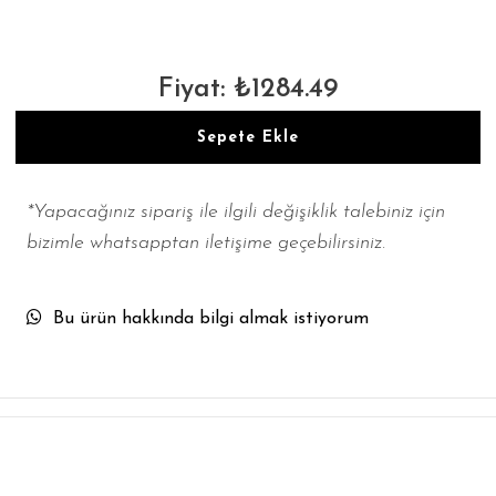
Fiyat: ₺1284.49
Sepete Ekle
*Yapacağınız sipariş ile ilgili değişiklik talebiniz için
bizimle whatsapptan iletişime geçebilirsiniz.
Bu ürün hakkında bilgi almak istiyorum