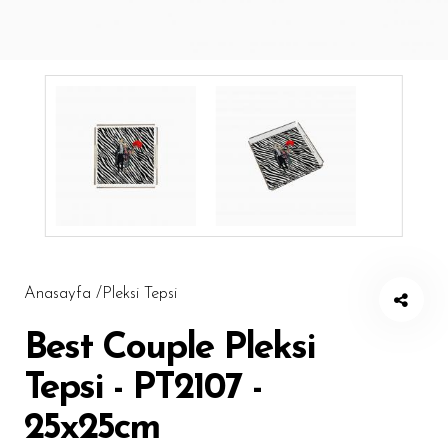
Masa Örtüsü
Amerikan Servis
Runner
Puf
Şezlong
Mutfak Önlüğü
Pleksi Tepsi
Döşemelik Kumaş
Anasayfa /
Pleksi Tepsi
Tüm Ürünler
Best Couple Pleksi
Tepsi - PT2107 -
25x25cm