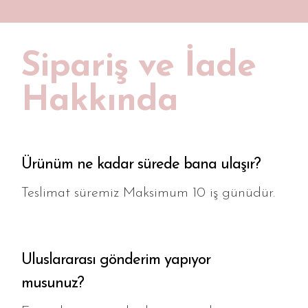
Masa Örtüsü
Amerikan Servis
Runner
Sipariş ve İade
Puf
Hakkında
Şezlong
Mutfak Önlüğü
Pleksi Tepsi
Ürünüm ne kadar sürede bana ulaşır?
Döşemelik Kumaş
Teslimat süremiz Maksimum 10 iş günüdür.
Tüm Ürünler
Uluslararası gönderim yapıyor
musunuz?