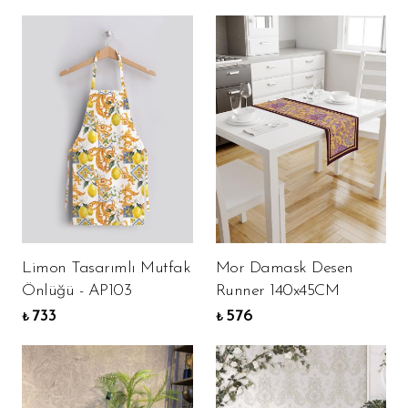
Limon Tasarımlı Mutfak
Mor Damask Desen
Önlüğü - AP103
Runner 140x45CM
733
576
₺
₺