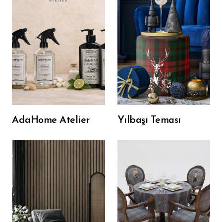
Masa Örtüsü
Amerikan Servis
Runner
Puf
Şezlong
Mutfak Önlüğü
Pleksi Tepsi
AdaHome Atelier
Yılbaşı Teması
Döşemelik Kumaş
Tüm Ürünler