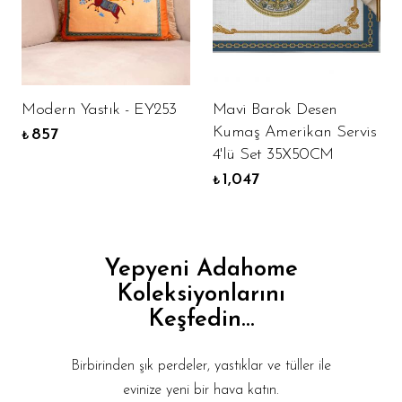
Modern Yastık - EY253
Mavi Barok Desen
Kumaş Amerikan Servis
857
₺
4'lü Set 35X50CM
1,047
₺
Yepyeni Adahome
Koleksiyonlarını
Keşfedin...
Birbirinden şık perdeler, yastıklar ve tüller ile
evinize yeni bir hava katın.