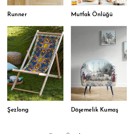
Runner
Mutfak Önlüğü
Şezlong
Döşemelik Kumaş