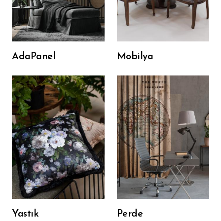
AdaPanel
Mobilya
Yastık
Perde