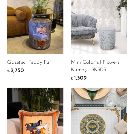
Gazeteci Teddy Puf
Mini Colorful Flowers
Kumaş - BK303
2,750
₺
1,309
₺