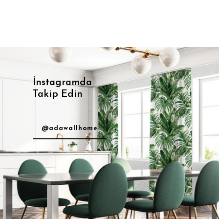
İnstagramda
Takip Edin
@adawallhome