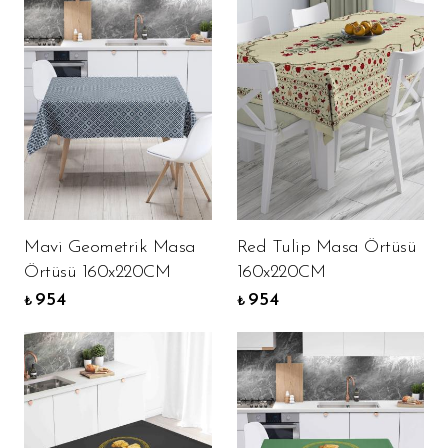
Mavi Geometrik Masa
Red Tulip Masa Örtüsü
Örtüsü 160x220CM
160x220CM
954
954
₺
₺