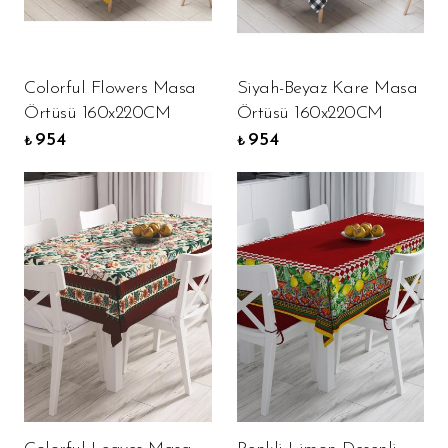
Colorful Flowers Masa
Siyah-Beyaz Kare Masa
Örtüsü 160x220CM
Örtüsü 160x220CM
954
954
₺
₺