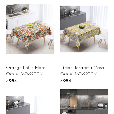
Orange Lotus Masa
Limon Tasarımlı Masa
Örtüsü 160x220CM
Örtüsü 160x220CM
954
954
₺
₺