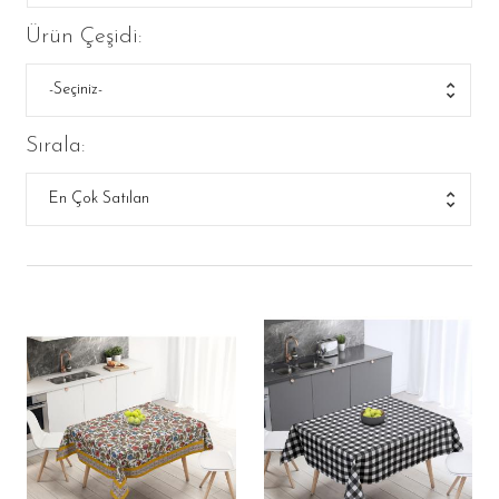
Masa Örtüsü
Ürün Çeşidi:
Amerikan Servis
Runner
Puf
Sırala:
Şezlong
Mutfak Önlüğü
Pleksi Tepsi
Döşemelik Kumaş
Tüm Ürünler