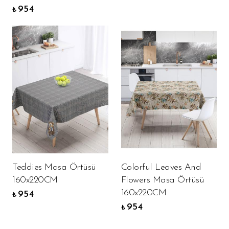
954
₺
Teddies Masa Örtüsü
Colorful Leaves And
160x220CM
Flowers Masa Örtüsü
160x220CM
954
₺
954
₺