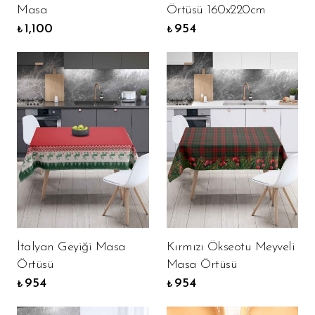
Masa
Örtüsü 160x220cm
1,100
954
₺
₺
İtalyan Geyiği Masa
Kırmızı Ökseotu Meyveli
Örtüsü
Masa Örtüsü
954
954
₺
₺