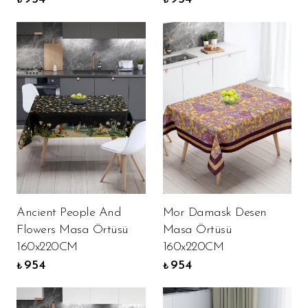
₺
₺
Ancient People And
Mor Damask Desen
Flowers Masa Örtüsü
Masa Örtüsü
160x220CM
160x220CM
954
954
₺
₺