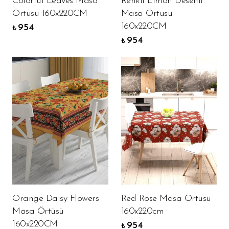
Colorful Leaves Masa
Renkli Limon Desenli
Örtüsü 160x220CM
Masa Örtüsü
160x220CM
954
₺
954
₺
Orange Daisy Flowers
Red Rose Masa Örtüsü
Masa Örtüsü
160x220cm
160x220CM
954
₺