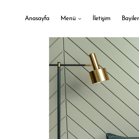
Anasayfa
Menü
İletişim
Bayile
Menu
Geri
Geri
Menü
E-Katalog
WB - Lisanslı Ürünler
Adahome Pdf Katalog Görüntüle
AdaPanel
Adahome Pdf Katalog Indir
Mobilya
Yılbaşı Teması
Perde