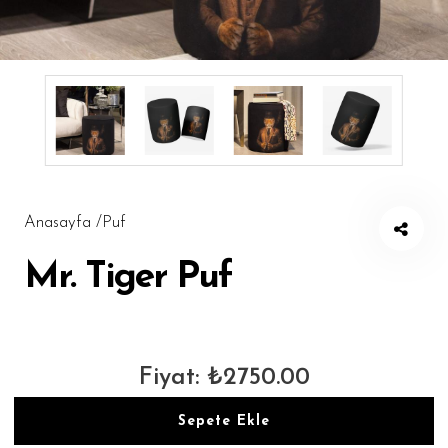
Masa Örtüsü
Amerikan Servis
Runner
Puf
Şezlong
Mutfak Önlüğü
Anasayfa /
Puf
Pleksi Tepsi
Mr. Tiger Puf
Döşemelik Kumaş
Tüm Ürünler
Fiyat: ₺2750.00
Sepete Ekle