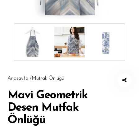
Masa Örtüsü
Amerikan Servis
Runner
Puf
Şezlong
Mutfak Önlüğü
Pleksi Tepsi
Anasayfa /
Mutfak Önlüğü
Döşemelik Kumaş
Mavi Geometrik
Tüm Ürünler
Desen Mutfak
Önlüğü